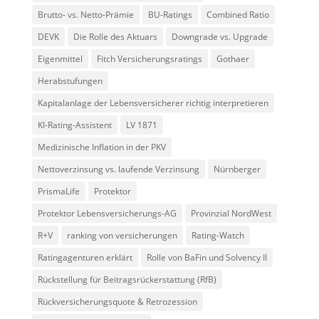
Brutto- vs. Netto-Prämie
BU-Ratings
Combined Ratio
DEVK
Die Rolle des Aktuars
Downgrade vs. Upgrade
Eigenmittel
Fitch Versicherungsratings
Gothaer
Herabstufungen
Kapitalanlage der Lebensversicherer richtig interpretieren
KI-Rating-Assistent
LV 1871
Medizinische Inflation in der PKV
Nettoverzinsung vs. laufende Verzinsung
Nürnberger
PrismaLife
Protektor
Protektor Lebensversicherungs-AG
Provinzial NordWest
R+V
ranking von versicherungen
Rating-Watch
Ratingagenturen erklärt
Rolle von BaFin und Solvency II
Rückstellung für Beitragsrückerstattung (RfB)
Rückversicherungsquote & Retrozession